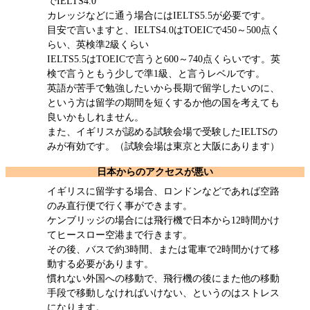
でIELTS4.0
カレッジなどに通う場合にはIELTS5.5が必要です。
目安で言いますと、IELTS4.0はTOEICで450～500点く
らい、英検準2級くらい
IELTS5.5はTOEICで言うと600～740点くらいです。英
検で言うともう少しで準1級、と言うレベルです。
英語が苦手で勉強したいから長期で留学したいのに、
という方は留学の期間を短くするか他の国を考えても
良いかもしれません。
また、イギリスが認める試験会場で受験したIELTSの
みが有効です。（試験会場は東京と大阪にあります）
日本からのアクセスが悪い
イギリスに留学する場合、ロンドンなどであれば空路
のみ直行便で行く事ができます。
ケンブリッジの場合には飛行機で日本から12時間かけ
てヒースロー空港まで行きます。
その後、バスで約3時間、または電車で2時間かけて移
動する必要があります。
慣れない外国への移動で、飛行機の後にまた他の移動
手段で移動しなければいけない、というのはストレス
になります。