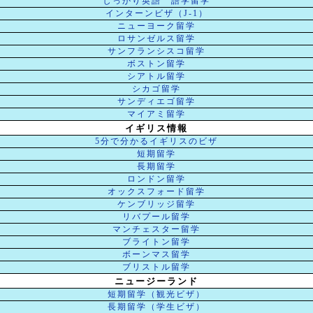
しっかり英語 語学留学
インターンビザ（J-1）
ニューヨーク留学
ロサンゼルス留学
サンフランシスコ留学
ボストン留学
シアトル留学
シカゴ留学
サンディエゴ留学
マイアミ留学
イギリス情報
5分で分かるイギリスのビザ
短期留学
長期留学
ロンドン留学
オックスフォード留学
ケンブリッジ留学
リバプール留学
マンチェスター留学
ブライトン留学
ボーンマス留学
ブリストル留学
ニュージーランド
短期留学（観光ビザ）
長期留学（学生ビザ）