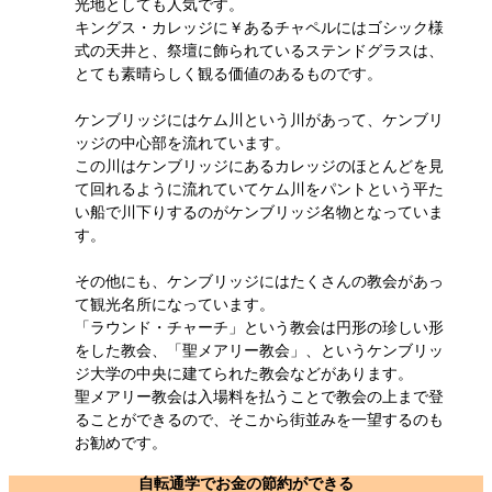
光地としても人気です。
キングス・カレッジに￥あるチャペルにはゴシック様
式の天井と、祭壇に飾られているステンドグラスは、
とても素晴らしく観る価値のあるものです。
ケンブリッジにはケム川という川があって、ケンブリ
ッジの中心部を流れています。
この川はケンブリッジにあるカレッジのほとんどを見
て回れるように流れていてケム川をパントという平た
い船で川下りするのがケンブリッジ名物となっていま
す。
その他にも、ケンブリッジにはたくさんの教会があっ
て観光名所になっています。
「ラウンド・チャーチ」という教会は円形の珍しい形
をした教会、「聖メアリー教会」、というケンブリッ
ジ大学の中央に建てられた教会などがあります。
聖メアリー教会は入場料を払うことで教会の上まで登
ることができるので、そこから街並みを一望するのも
お勧めです。
自転通学でお金の節約ができる