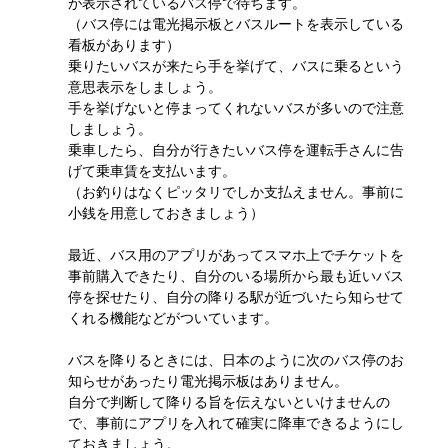
が表示されているバス停で待ちます。
（バス停には電光掲示板とバスルートを表示している
看板があります）
乗りたいバスが来たら手を挙げて、バスに乗るという
意思表示をしましょう。
手を挙げないと停まってくれないバスが多いので注意
しましょう。
乗車したら、自分が行きたいバス停を運転手さんに告
げて乗車賃を支払います。
（お釣りはなくピッタリでしか支払えません。事前に
小銭を用意しておきましょう）
最近、バス用のアプリがあってスマホ上でチケットを
事前購入できたり、自分のいる場所から最も近いバス
停を探せたり、自分の降りる駅が近づいたら知らせて
くれる機能などがついています。
バスを降りるときには、日本のように次のバス停のお
知らせがあったり電光掲示板はありません。
自分で判断して降りる旨を伝えないといけませんの
で、事前にアプリを入れて確実に降車できるようにし
ておきましょう。