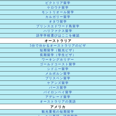
ビクトリア留学
ケロウナ留学
モントリオール留学
カルガリー留学
オタワ留学
プリンスエドワード島留学
ハリファクス留学
語学学校選びはここを確認
オーストラリア
5分で分かるオーストラリアのビザ
短期留学（観光ビザ）
長期留学（学生ビザ）
ワーキングホリデー
ゴールドコースト留学
シドニー留学
メルボルン留学
ブリスベン留学
ケアンズ留学
パース留学
バイロンベイ留学
アデレード留学
オーストラリアの英語
アメリカ
観光重視の短期留学