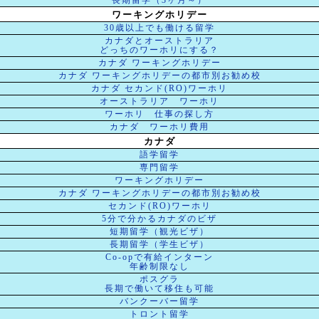
長期留学（3ヶ月～）
ワーキングホリデー
30歳以上でも働ける留学
カナダとオーストラリア
どっちのワーホリにする？
カナダ ワーキングホリデー
カナダ ワーキングホリデーの都市別お勧め校
カナダ セカンド(RO)ワーホリ
オーストラリア ワーホリ
ワーホリ 仕事の探し方
カナダ ワーホリ費用
カナダ
語学留学
専門留学
ワーキングホリデー
カナダ ワーキングホリデーの都市別お勧め校
セカンド(RO)ワーホリ
5分で分かるカナダのビザ
短期留学（観光ビザ）
長期留学（学生ビザ）
Co-opで有給インターン
年齢制限なし
ポスグラ
長期で働いて移住も可能
バンクーバー留学
トロント留学