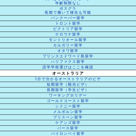
年齢制限なし
ポスグラ
長期で働いて移住も可能
バンクーバー留学
トロント留学
ビクトリア留学
ケロウナ留学
モントリオール留学
カルガリー留学
オタワ留学
プリンスエドワード島留学
ハリファクス留学
語学学校選びはここを確認
オーストラリア
5分で分かるオーストラリアのビザ
短期留学（観光ビザ）
長期留学（学生ビザ）
ワーキングホリデー
ゴールドコースト留学
シドニー留学
メルボルン留学
ブリスベン留学
ケアンズ留学
パース留学
バイロンベイ留学