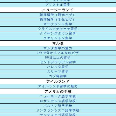
ボーンマス留学
ブリストル留学
ニュージーランド
短期留学（観光ビザ）
長期留学（学生ビザ）
オークランド留学
クライストチャーチ留学
クイーンズタウン留学
ウエリントン留学
マルタ
マルタ留学の魅力
1分で分かるマルタのビザ
90日以上の留学
セントジュリアン留学
バレッタ留学
スリーマ留学
ゴゾ島留学
アイルランド
アイルランド留学の魅力
アメリカの学校
ニューヨーク語学学校
ロサンゼルス語学学校
ボストン語学学校
サンフランシスコ語学学校
サンディエゴ語学学校