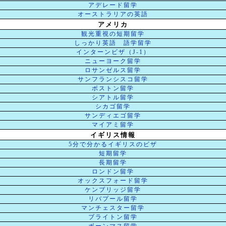
アデレード留学
オーストラリアの英語
アメリカ
観光重視の短期留学
しっかり英語 語学留学
インターンビザ（J-1）
ニューヨーク留学
ロサンゼルス留学
サンフランシスコ留学
ボストン留学
シアトル留学
シカゴ留学
サンディエゴ留学
マイアミ留学
イギリス情報
5分で分かるイギリスのビザ
短期留学
長期留学
ロンドン留学
オックスフォード留学
ケンブリッジ留学
リバプール留学
マンチェスター留学
ブライトン留学