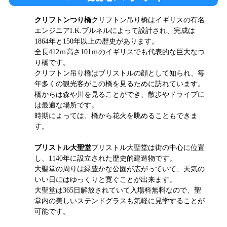
クリフトンつり橋
クリフトン吊り橋はイギリスの有名
エンジニアI.K.ブルネルによって設計され、完成は
1864年と150年以上の歴史があります。
全長412ｍ高さ101ｍのイギリスでも代表的な巨大なつ
り橋です。
クリフトン吊り橋はブリストルの顔として知られ、毎
年多くの観光客がこの橋を見るために訪れています。
橋からは森や川を見ることができ、散歩やドライブに
は最適な場所です。
時期によっては、橋から花火を眺めることもできま
す。
ブリストル大聖堂
ブリストル大聖堂は街の中心に位置
し、1140年に設立された歴史的建造物です。
大聖堂の周りは緑豊かな公園が広がっていて、天気の
いい日にはゆっくりと寛ぐことが出来ます。
大聖堂は365日解放されていて入場料無料なので、聖
堂内の美しいステンドグラスも気軽に見学することが
可能です。