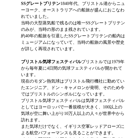
SSグレートブリテン
1840年代、ブリストル港からニュ
ーヨーク、オーストラリアへの船旅が盛んにおこなわ
れていました。
当時の大型蒸気船で残るのは唯一SSグレートブリテン
のみが、当時の形のまま残されています。
約40年の船旅を引退したSSグレートブリテンの船内は
ミュージアムになっていて、当時の船旅の風景や歴史
が詳しく再現されています。
ブリストル気球フェスティバル
ブリストルでは1979年
から毎年夏に4日間の気球フェスティバルが開かれて
います。
現在のモダン熱気球はブリストル飛行機社に勤めてい
たエンジニア、ドン・キャメロンが発明、そのため今
ではブリストルのシンボルになっています。
ブリストル気球フェスティバルは気球フェスティバル
としてはヨーロッパで一番規模が大きく、100以上の
気球が空に舞い上がり10万人以上の人々が世界中から
訪れます。
また気球だけでなく、イギリス空軍レッドアローズに
よる航空パフォーマンスも見ることができます。