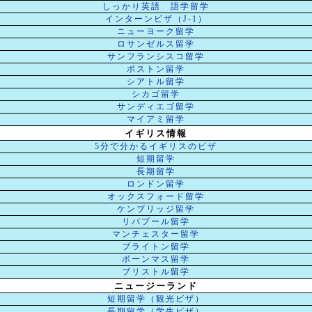
しっかり英語 語学留学
インターンビザ（J-1）
ニューヨーク留学
ロサンゼルス留学
サンフランシスコ留学
ボストン留学
シアトル留学
シカゴ留学
サンディエゴ留学
マイアミ留学
イギリス情報
5分で分かるイギリスのビザ
短期留学
長期留学
ロンドン留学
オックスフォード留学
ケンブリッジ留学
リバプール留学
マンチェスター留学
ブライトン留学
ボーンマス留学
ブリストル留学
ニュージーランド
短期留学（観光ビザ）
長期留学（学生ビザ）