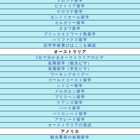
トロント留学
ビクトリア留学
ケロウナ留学
モントリオール留学
カルガリー留学
オタワ留学
プリンスエドワード島留学
ハリファクス留学
語学学校選びはここを確認
オーストラリア
5分で分かるオーストラリアのビザ
短期留学（観光ビザ）
長期留学（学生ビザ）
ワーキングホリデー
ゴールドコースト留学
シドニー留学
メルボルン留学
ブリスベン留学
ケアンズ留学
パース留学
バイロンベイ留学
アデレード留学
オーストラリアの英語
アメリカ
観光重視の短期留学