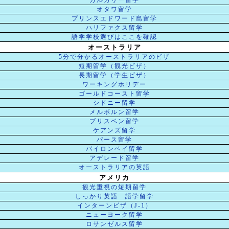
カルガリー留学
オタワ留学
プリンスエドワード島留学
ハリファクス留学
語学学校選びはここを確認
オーストラリア
5分で分かるオーストラリアのビザ
短期留学（観光ビザ）
長期留学（学生ビザ）
ワーキングホリデー
ゴールドコースト留学
シドニー留学
メルボルン留学
ブリスベン留学
ケアンズ留学
パース留学
バイロンベイ留学
アデレード留学
オーストラリアの英語
アメリカ
観光重視の短期留学
しっかり英語 語学留学
インターンビザ（J-1）
ニューヨーク留学
ロサンゼルス留学