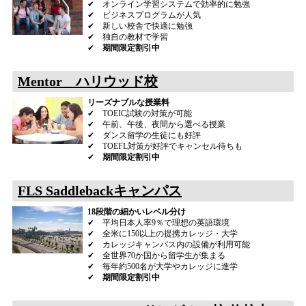
✔ オンライン学習システムで効率的に勉強
✔ ビジネスプログラムが人気
✔ 新しい校舎で快適に勉強
✔ 独自の教材で学習
✔
期間限定割引中
Mentor ハリウッド校
リーズナブルな授業料
✔ TOEIC試験の対策が可能
✔ 午前、午後、夜間から選べる授業
✔ ダンス留学の生徒にも好評
✔ TOEFL対策が好評でキャンセル待ちも
✔
期間限定割引中
FLS Saddlebackキャンパス
18段階の細かいレベル分け
✔ 平均日本人率9％で理想の英語環境
✔ 全米に150以上の提携カレッジ・大学
✔ カレッジキャンパス内の設備が利用可能
✔ 全世界70か国から留学生が集まる
✔ 毎年約500名が大学やカレッジに進学
✔
期間限定割引中