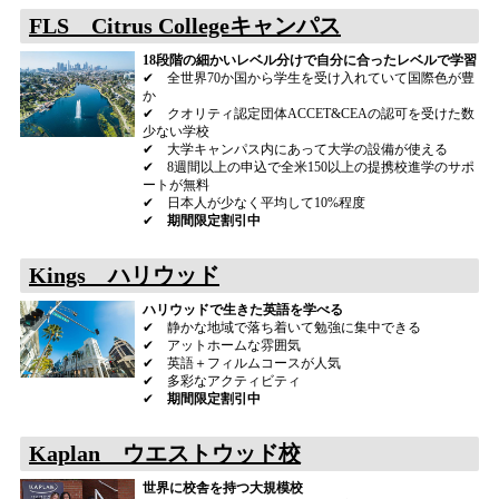
FLS Citrus Collegeキャンパス
18段階の細かいレベル分けで自分に合ったレベルで学習
✔ 全世界70か国から学生を受け入れていて国際色が豊
か
✔ クオリティ認定団体ACCET&CEAの認可を受けた数
少ない学校
✔ 大学キャンパス内にあって大学の設備が使える
✔ 8週間以上の申込で全米150以上の提携校進学のサポ
ートが無料
✔ 日本人が少なく平均して10%程度
✔
期間限定割引中
Kings ハリウッド
ハリウッドで生きた英語を学べる
✔ 静かな地域で落ち着いて勉強に集中できる
✔ アットホームな雰囲気
✔ 英語＋フィルムコースが人気
✔ 多彩なアクティビティ
✔
期間限定割引中
Kaplan ウエストウッド校
世界に校舎を持つ大規模校