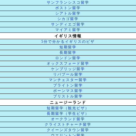
サンフランシスコ留学
ボストン留学
シアトル留学
シカゴ留学
サンディエゴ留学
マイアミ留学
イギリス情報
5分で分かるイギリスのビザ
短期留学
長期留学
ロンドン留学
オックスフォード留学
ケンブリッジ留学
リバプール留学
マンチェスター留学
ブライトン留学
ボーンマス留学
ブリストル留学
ニュージーランド
短期留学（観光ビザ）
長期留学（学生ビザ）
オークランド留学
クライストチャーチ留学
クイーンズタウン留学
ウエリントン留学