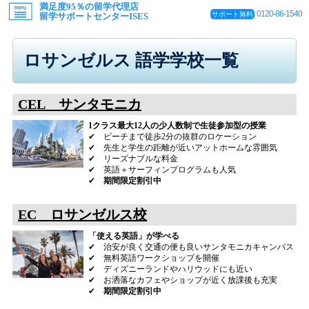
満足度95％の留学代理店
0120-86-1540
サポート無料
留学サポートセンターISES
ロサンゼルス 語学学校一覧
CEL サンタモニカ
1クラス最大12人の少人数制で生徒参加型の授業
✔ ビーチまで徒歩2分の抜群のロケーション
✔ 先生と学生の距離が近いアットホームな雰囲気
✔ リーズナブルな料金
✔ 英語＋サーフィンプログラムも人気
✔
期間限定割引中
EC ロサンゼルス校
「使える英語」が学べる
✔ 治安が良く交通の便も良いサンタモニカキャンパス
✔ 無料英語ワークショップを開催
✔ ディズニーランドやハリウッドにも近い
✔ お洒落なカフェやショップが近く放課後も充実
✔
期間限定割引中