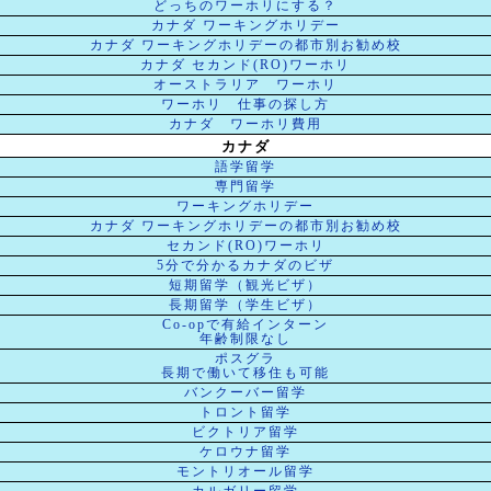
どっちのワーホリにする？
カナダ ワーキングホリデー
カナダ ワーキングホリデーの都市別お勧め校
カナダ セカンド(RO)ワーホリ
オーストラリア ワーホリ
ワーホリ 仕事の探し方
カナダ ワーホリ費用
カナダ
語学留学
専門留学
ワーキングホリデー
カナダ ワーキングホリデーの都市別お勧め校
セカンド(RO)ワーホリ
5分で分かるカナダのビザ
短期留学（観光ビザ）
長期留学（学生ビザ）
Co-opで有給インターン
年齢制限なし
ポスグラ
長期で働いて移住も可能
バンクーバー留学
トロント留学
ビクトリア留学
ケロウナ留学
モントリオール留学