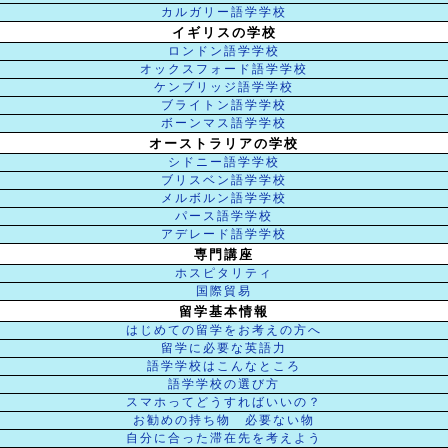
カルガリー語学学校
イギリスの学校
ロンドン語学学校
オックスフォード語学学校
ケンブリッジ語学学校
ブライトン語学学校
ボーンマス語学学校
オーストラリアの学校
シドニー語学学校
ブリスベン語学学校
メルボルン語学学校
パース語学学校
アデレード語学学校
専門講座
ホスピタリティ
国際貿易
留学基本情報
はじめての留学をお考えの方へ
留学に必要な英語力
語学学校はこんなところ
語学学校の選び方
スマホってどうすればいいの？
お勧めの持ち物 必要ない物
自分に合った滞在先を考えよう