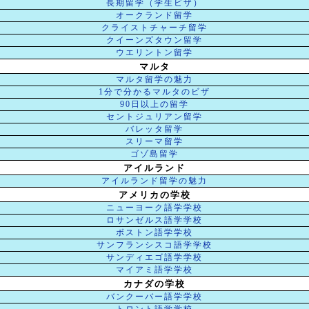
長期留学（学生ビザ）
オークランド留学
クライストチャーチ留学
クイーンズタウン留学
ウエリントン留学
マルタ
マルタ留学の魅力
1分で分かるマルタのビザ
90日以上の留学
セントジュリアン留学
バレッタ留学
スリーマ留学
ゴゾ島留学
アイルランド
アイルランド留学の魅力
アメリカの学校
ニューヨーク語学学校
ロサンゼルス語学学校
ボストン語学学校
サンフランシスコ語学学校
サンディエゴ語学学校
マイアミ語学学校
カナダの学校
バンクーバー語学学校
トロント語学学校