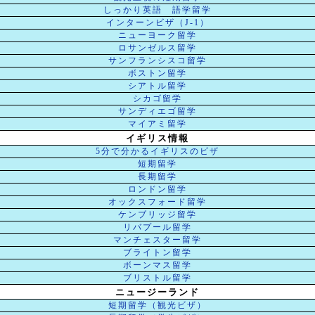
しっかり英語 語学留学
インターンビザ（J-1）
ニューヨーク留学
ロサンゼルス留学
サンフランシスコ留学
ボストン留学
シアトル留学
シカゴ留学
サンディエゴ留学
マイアミ留学
イギリス情報
5分で分かるイギリスのビザ
短期留学
長期留学
ロンドン留学
オックスフォード留学
ケンブリッジ留学
リバプール留学
マンチェスター留学
ブライトン留学
ボーンマス留学
ブリストル留学
ニュージーランド
短期留学（観光ビザ）