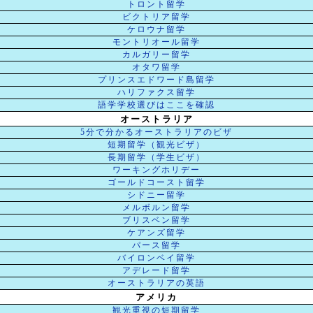
トロント留学
ビクトリア留学
ケロウナ留学
モントリオール留学
カルガリー留学
オタワ留学
プリンスエドワード島留学
ハリファクス留学
語学学校選びはここを確認
オーストラリア
5分で分かるオーストラリアのビザ
短期留学（観光ビザ）
長期留学（学生ビザ）
ワーキングホリデー
ゴールドコースト留学
シドニー留学
メルボルン留学
ブリスベン留学
ケアンズ留学
パース留学
バイロンベイ留学
アデレード留学
オーストラリアの英語
アメリカ
観光重視の短期留学