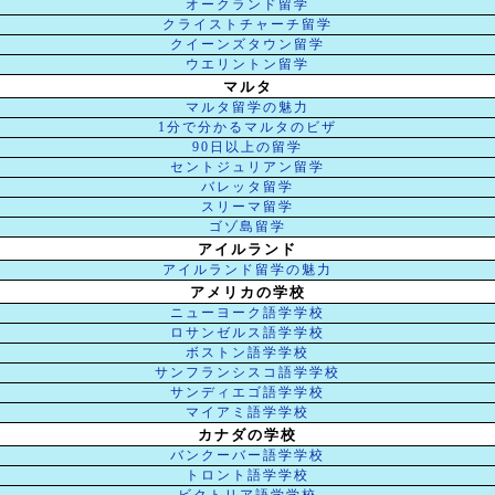
オークランド留学
クライストチャーチ留学
クイーンズタウン留学
ウエリントン留学
マルタ
マルタ留学の魅力
1分で分かるマルタのビザ
90日以上の留学
セントジュリアン留学
バレッタ留学
スリーマ留学
ゴゾ島留学
アイルランド
アイルランド留学の魅力
アメリカの学校
ニューヨーク語学学校
ロサンゼルス語学学校
ボストン語学学校
サンフランシスコ語学学校
サンディエゴ語学学校
マイアミ語学学校
カナダの学校
バンクーバー語学学校
トロント語学学校