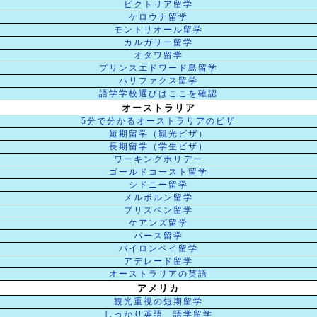
ビクトリア留学
ケロウナ留学
モントリオール留学
カルガリー留学
オタワ留学
プリンスエドワード島留学
ハリファクス留学
語学学校選びはここを確認
オーストラリア
5分で分かるオーストラリアのビザ
短期留学（観光ビザ）
長期留学（学生ビザ）
ワーキングホリデー
ゴールドコースト留学
シドニー留学
メルボルン留学
ブリスベン留学
ケアンズ留学
パース留学
バイロンベイ留学
アデレード留学
オーストラリアの英語
アメリカ
観光重視の短期留学
しっかり英語 語学留学