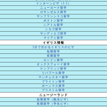
インターンビザ（J-1）
ニューヨーク留学
ロサンゼルス留学
サンフランシスコ留学
ボストン留学
シアトル留学
シカゴ留学
サンディエゴ留学
マイアミ留学
イギリス情報
5分で分かるイギリスのビザ
短期留学
長期留学
ロンドン留学
オックスフォード留学
ケンブリッジ留学
リバプール留学
マンチェスター留学
ブライトン留学
ボーンマス留学
ブリストル留学
ニュージーランド
短期留学（観光ビザ）
長期留学（学生ビザ）