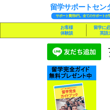
留学サポートセン
サポート費用0円。全てのサポートが
お客様
留学に
体験談
英語