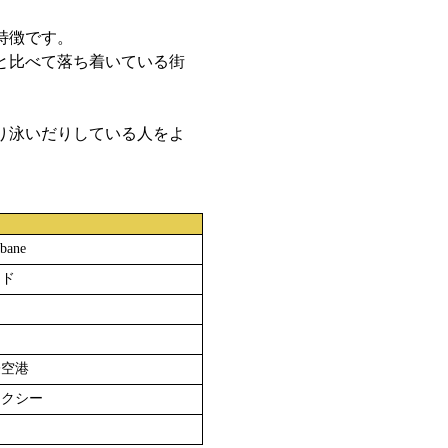
特徴です。
と比べて落ち着いている街
り泳いだりしている人をよ
ane
ンド
際空港
タクシー