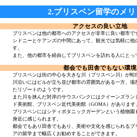
2.ブリスベン留学のメ
アクセスの良い立地
ブリスベンは他の都市へのアクセスが非常に良い都市で
シドニーとケアンズの中間にあって、観光では気軽に他
す。
また、他の都市を経由してブリスベンを訪れる人にとっ
都会でも田舎でもない環境
ブリスベンは街の中心を大きな川（ブリスベン川）が蛇
川沿いにはビルが立ち並び都市の雰囲気がある一方、場
たリゾートのようです。
また川を挟んだ対岸のサウスバンクにはクイーンズラン
ド美術館、ブリスベン近代美術館（GOMA）があります
ブリスベンにはシティボタニックガーデンという植物園
身近に感じられます。
都会でもあり田舎でもあり、美術や文化を感じられるブ
アの留学まで幅広くお勧めすることができます。