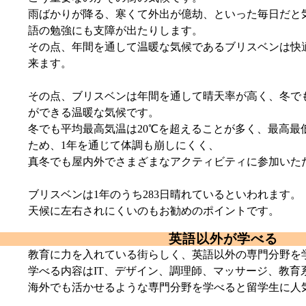
雨ばかりが降る、寒くて外出が億劫、といった毎日だと
語の勉強にも支障が出たりします。
その点、年間を通して温暖な気候であるブリスベンは快
来ます。
その点、ブリスベンは年間を通して晴天率が高く、冬で
ができる温暖な気候です。
冬でも平均最高気温は20℃を超えることが多く、最高最
ため、1年を通じて体調も崩しにくく、
真冬でも屋内外でさまざまなアクティビティに参加いた
ブリスベンは1年のうち283日晴れているといわれます。
天候に左右されにくいのもお勧めのポイントです。
英語以外が学べる
教育に力を入れている街らしく、英語以外の専門分野を
学べる内容はIT、デザイン、調理師、マッサージ、教育
海外でも活かせるような専門分野を学べると留学生に人