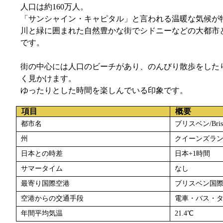
人口は約160万人。
「サンシャイン・キャピタル」と言われる温暖な気候が
川と緑に囲まれた自然豊かな街でシドニーなどの大都市
です。
街の中心には人口のビーチがあり、のんびり散歩をした
く見かけます。
ゆったりとした時間を楽しんでいる印象です。
項目
概要
都市名
ブリスベン/Brisb
州
クイーンズラ
日本との時差
日本+1時間
サマータイム
なし
最寄り国際空港
ブリスベン国
空港からの交通手段
電車・バス・
年間平均気温
21.4℃