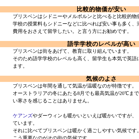
比較的物価が安い
ブリスベンはシドニーやメルボルンと比べると比較的物
学校の授業料もシドニーなどに比べれば安い事も多く、
費用をおさえて留学したい。と言う方にお勧めです。
語学学校のレベルが高い
ブリスベンは街をあげて、教育に取り組んでいます。
そのため語学学校のレベルも高く、留学生も本気で英語
ます。
気候のよさ
ブリスベンは年間を通して気温が温暖なのが特徴です。
オーストラリアの冬にあたる8月でも最高気温が20℃ま
い寒さを感じることはありません。
ケアンズ
やダーウィンも暖かいといえば暖かいですが、
ています。
それに比べてブリスベンは暖かく過ごしやすい気候です
こう重要なのがその街の気候です。