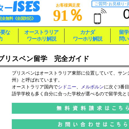
ISES
ご質問･お見積り
お客様満足度
ター
91％
完全無料《全国対応》
必要な
オーストラリア
カナダ
留学
力
ワーホリ解説
ワーホリ解説
問い
ブリスベン留学 完全ガイド
ブリスベンはオーストラリア東部に位置していて、サン
州）と呼ばれています。
オーストラリア国内で
シドニー
、
メルボルン
に次ぐ3番
語学学校も多く自分に合った学校が選べるので留学先と