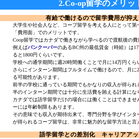
2.Co-op留学のメリッ
有給で働けるので留学費用が抑え
大学生や社会人など、コープ留学を考える人にとって第
「費用面」でのメリットです。
Coop留学ではカナダで働きながら学べるので渡航後の
例えば
バンクーバー
のあるBC州の最低賃金（時給）は17
ると1800円くらいです。
学校への通学期間に週20時間働くことで月に14万円く
さらにインターン期間はフルタイムで働けるので、月に2
る可能性があります。
前半の学校に通っている期間でもかなりの収入が得られ
半のインターン期間では十分に生活費を賄える計算にな
カナダでは語学留学だけの場合には働くことはできませ
ーには年齢制限もあります。
その意味でも収入が期待出来て、専門分野を学びインタ
が得られるコープ留学は、非常に魅力的な留学方法と言
語学留学との差別化 キャリアアッ