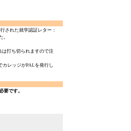
り発行された就学認証レター：
した。
集は打ち切られますので注
カレッジがPALを発行し
が必要です。