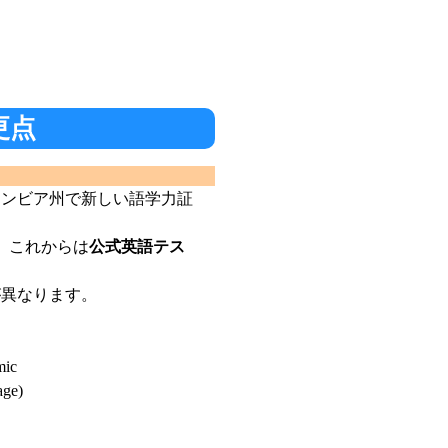
更点
ロンビア州で新しい語学力証
、これからは
公式英語テス
が異なります。
mic
age)