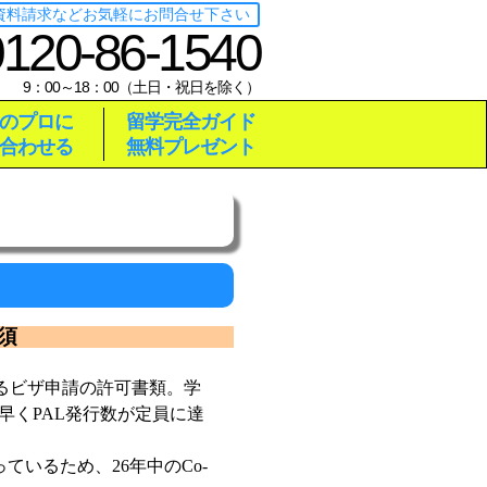
･資料請求などお気軽にお問合せ下さい
0120-86-1540
9：00～18：00（土日・祝日を除く）
のプロに
留学完全ガイド
合わせる
無料プレゼント
須
るビザ申請の許可書類。学
早くPAL発行数が定員に達
ているため、26年中のCo-