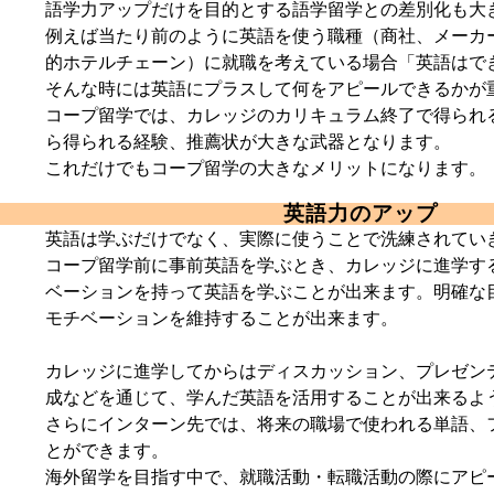
語学力アップだけを目的とする語学留学との差別化も大
例えば当たり前のように英語を使う職種（商社、メーカ
的ホテルチェーン）に就職を考えている場合「英語はで
そんな時には英語にプラスして何をアピールできるかが
コープ留学では、カレッジのカリキュラム終了で得られ
ら得られる経験、推薦状が大きな武器となります。
これだけでもコープ留学の大きなメリットになります。
英語力のアップ
英語は学ぶだけでなく、実際に使うことで洗練されてい
コープ留学前に事前英語を学ぶとき、カレッジに進学す
ベーションを持って英語を学ぶことが出来ます。
明確な
モチベーションを維持することが出来ます。
カレッジに進学してからはディスカッション、プレゼン
成などを通じて、学んだ英語を活用することが出来るよ
さらにインターン先では、将来の職場で使われる単語、
とができます。
海外留学を目指す中で、就職活動・転職活動の際にアピ