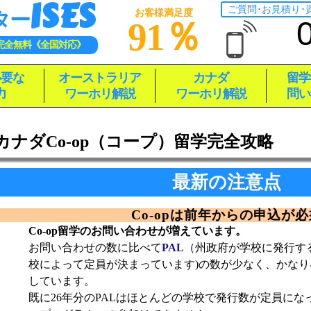
ISES
ご質問･お見積り
お客様満足度
ター
91％
完全無料《全国対応》
必要な
オーストラリア
カナダ
留学
力
ワーホリ解説
ワーホリ解説
問い
カナダCo-op（コープ）留学完全攻略
最新の注意点
Co-opは前年からの申込が必
Co-op留学のお問い合わせが増えています。
お問い合わせの数に比べて
PAL
（州政府が学校に発行す
校によって定員が決まっています)の数が少なく、かなり
しています。
既に26年分のPALはほとんどの学校で発行数が定員になっ